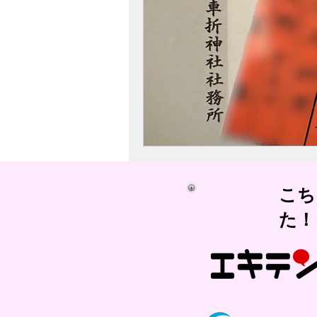
​こ
た！