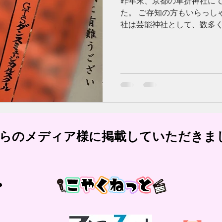
昨年末、京都の車折神社に
た。 ご存知の方もいらっし
社は芸能神社として、数多
ております。 また、お札も
京都に訪れた際には、ぜひ
す！...
ちらのメディア様に掲載していただきま