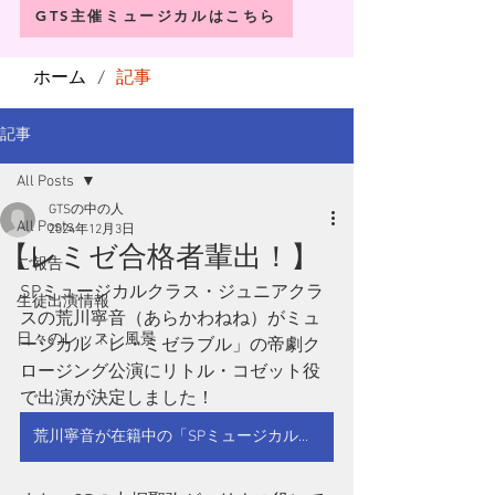
GTS主催ミュージカルはこちら
ホーム
記事
/
記事
All Posts
GTSの中の人
All Posts
2024年12月3日
【レミゼ合格者輩出！】
ご報告
SPミュージカルクラス・ジュニアクラ
生徒出演情報
スの荒川寧音（あらかわねね）がミュ
日々のレッスン風景
ージカル「レ・ミゼラブル」の帝劇ク
ロージング公演にリトル・コゼット役
で出演が決定しました！
荒川寧音が在籍中の「SPミュージカルクラス」