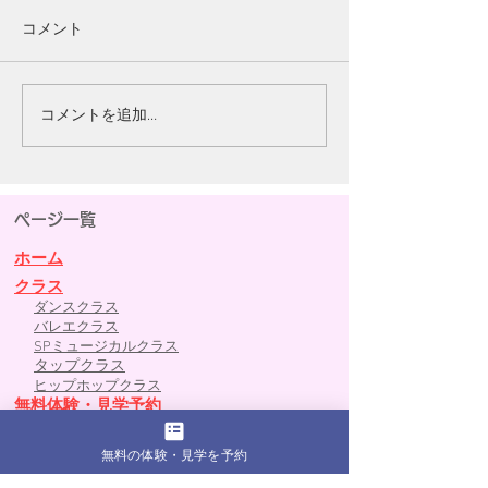
コメント
コメントを追加…
ミュージカル「イソップ
レミゼラブル大
ランド」観劇しました
演中
​ページ一覧
ホーム
クラス
ダンスクラス
バレエクラス
SPミュージカルクラス
タップクラス
​ヒップホップクラス
​無料体験・見学予約
​月間レッスンスケジュール
​講師
無料の体験・見学を予約
​オーディション