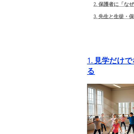
2. 保護者に「な
3. 先生と生徒
1. 見学だ
る