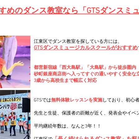
すめのダンス教室なら「GTSダンスミ
江東区でダンス教室を探している方には、
GTSダンスミュージカルスクールがおすすめ
都営新宿線「西大島駅」「大島駅」から徒歩圏内
砂町銀座商店街へ入ってすぐの通いやすく安全な
3歳から高校生まで幅広く対応
GTSでは
無料体験レッスンを実施
しており、初心
先生と生徒、保護者の距離が近く、発表会やイベ
平均継続年数は、なんと3年！！