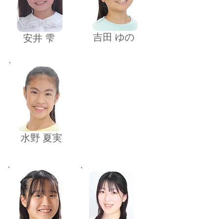
​吉田 ゆの
​安井 雫
​水野 夏実