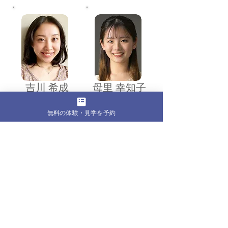
吉川 希成
母里 幸知子
無料の体験・見学を予約
水谷 優心
​広田 明花里