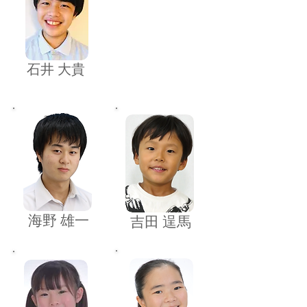
​石井 大貴
​海野 雄一
​吉田 逞馬