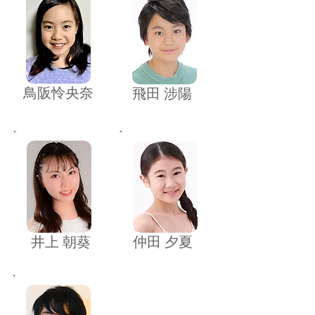
鳥阪怜央奈
​飛田 涉陽
​井上 朝葵
​仲田 夕夏