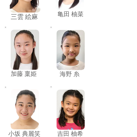
​亀田 柚菜
​三雲 絵麻
​加藤 稟姫
​海野 糸
​小坂 典麗笑
​吉田 柚希