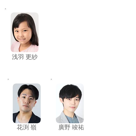
​浅羽 更紗
​花渕 嶺
廣野 竣祐