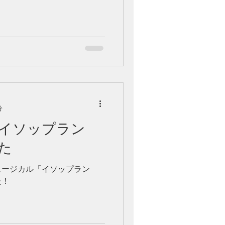
分
イソップラン
た
ュージカル「イソップラン
た！