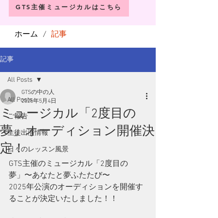
GTS主催ミュージカルはこちら
ホーム
記事
/
記事
All Posts
GTSの中の人
All Posts
2025年5月4日
ミュージカル「2度目の
ご報告
夢」オーディション開催決
生徒出演情報
定！
日々のレッスン風景
GTS主催のミュージカル「2度目の
夢」〜あなたと夢ふたたび〜
2025年公演のオーディションを開催す
ることが決定いたしました！！