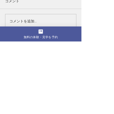
コメント
コメントを追加…
入会キャンペーンを開催
京都の車折神社
中
奉納
無料の体験・見学を予約
​ページ一覧
ホーム
クラス
ダンスクラス
バレエクラス
SPミュージカルクラス
タップクラス
​ヒップホップクラス
​無料体験・見学予約
​月間レッスンスケジュール
​講師
​オーディション
FAQ
​タレント