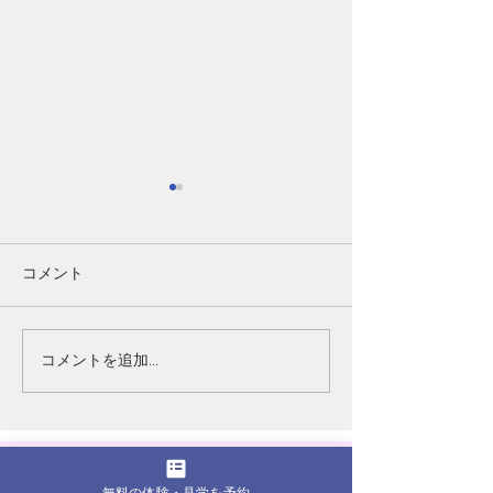
コメント
レミゼ開幕！
コメントを追加…
ミュージカル「レミゼラ
ブル」
​ページ一覧
無料の体験・見学を予約