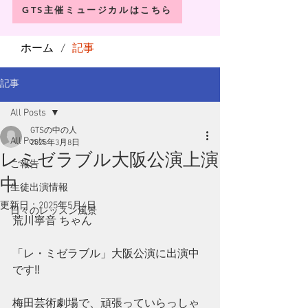
GTS主催ミュージカルはこちら
ホーム
記事
/
記事
All Posts
GTSの中の人
All Posts
2025年3月8日
レミゼラブル大阪公演上演
ご報告
中
生徒出演情報
更新日：
2025年5月4日
日々のレッスン風景
荒川寧音 ちゃん
「レ・ミゼラブル」大阪公演に出演中
です‼️
梅田芸術劇場で、頑張っていらっしゃ